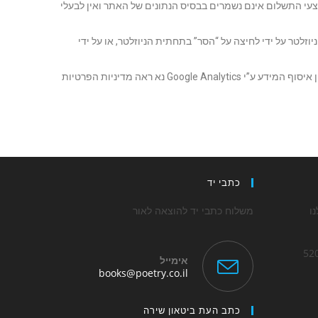
עי התשלום אינם נשמרים בבסיס הנתונים של האתר ואין לבעלי
להפסיק לקבל מאיתנו את הניוזלטר על ידי לחיצה על “הסר” בתחתית הניוזלטר, או על ידי
האתר משתמש ב-Google Analytics כדי ללמוד על התנהגות הגלישה באתר. לפרטים על אופן איסוף המידע ע”י Google Analytics נא ראה מדיניות הפרטיות
כתבי יד
ו
משלוח כתבי יד להוצאה לאור
אימייל
books@poetry.co.il
כתב העת ביטאון שירה