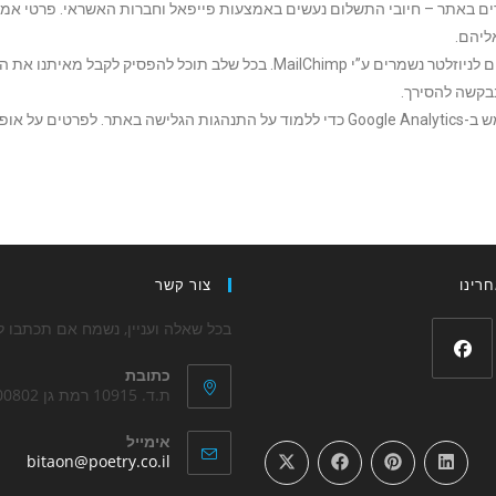
ם באתר – חיובי התשלום נעשים באמצעות פייפאל וחברות האשראי. פרטי אמצ
ליהם.
נתוני הנרשמים לניוזלטר נשמרים ע”י MailChimp. בכל שלב תוכל 
בבקשה להסירך.
רינו
צור קשר
בכל שאלה ועניין, נשמח אם תכתבו לנ
כתובת
ת.ד. 10915 רמת גן 5200802
אימייל
bitaon@poetry.co.il