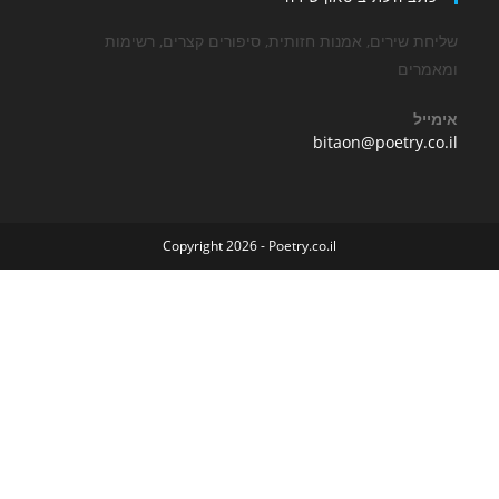
שירים, אמנות חזותית, סיפורים קצרים, רשימות
ים
Opens
bitaon@poetry
in
your
application
Copyright 2026 - Poetry.co.il