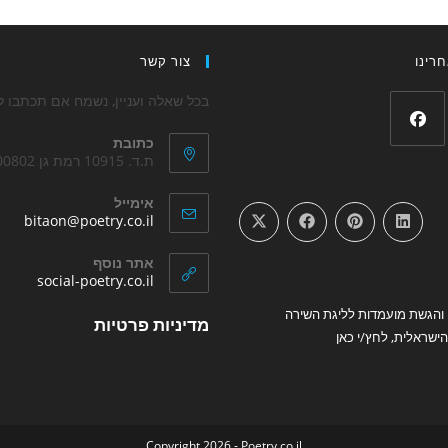
רינו
צור קשר
בכל שאלה ועניין, נשמח אם תכתבו לנ
כתובת
Opens
ת.ד. 10915 רמת גן 5200802
in
אימייל
a
ens
bitaon@poetry.co.il
new
in
your
tab
אתר נוסף
tion
Opens
social-poetry.co.il
in
והגשת מועמדות לליגת השירה
Opens
a
מדיניות פרטיות
new
ישראלית, לחץ/י כאן
in
tab
a
new
tab
Copyright 2026 - Poetry.co.il