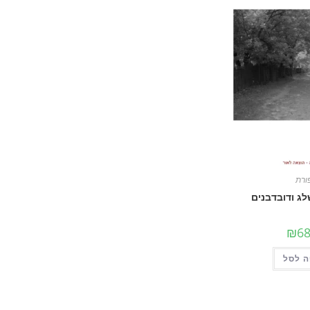
ורת
לג ודובדבנים
₪
68
 לסל