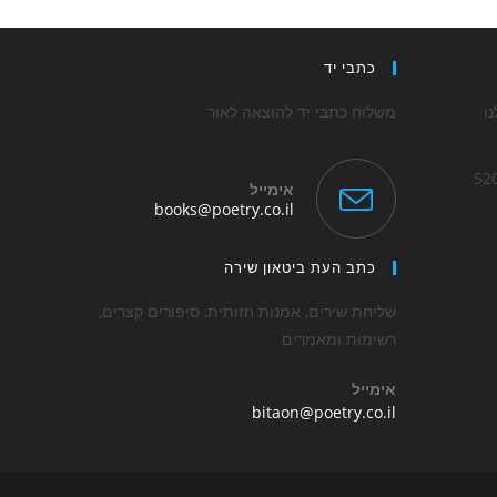
כתבי יד
ו
משלוח כתבי יד להוצאה לאור
אימייל
Opens
books@poetry.co.il
in
Op
your
application
כתב העת ביטאון שירה
applica
שליחת שירים, אמנות חזותית, סיפורים קצרים,
רשימות ומאמרים
אימייל
Opens
bitaon@poetry.co.il
in
your
application