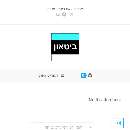
אתר הוצאת ביטאון שירה
0
תפריט ניווט
Notificati
למיין לפי המעודכן ביותר