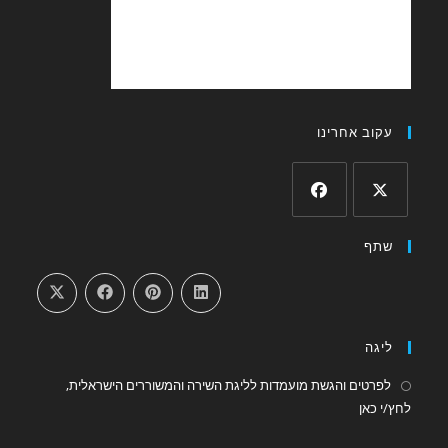
ב אחרינו
Opens
in
a
new
tab
ה
טים והגשת מועמדות לליגת השירה והמשוררים הישראלית,
Opens
אן
in
a