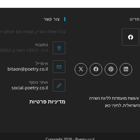
רינו
צור קשר
בכל שאלה ועניין, נשמח אם תכתבו לנ
כתובת
Opens
ת.ד. 10915 רמת גן 5200802
in
אימייל
a
ens
bitaon@poetry.co.il
new
in
your
tab
אתר נוסף
tion
Opens
social-poetry.co.il
in
והגשת מועמדות לליגת השירה
Opens
a
מדיניות פרטיות
new
ישראלית, לחץ/י כאן
in
tab
a
new
tab
Copyright 2026 - Poetry.co.il