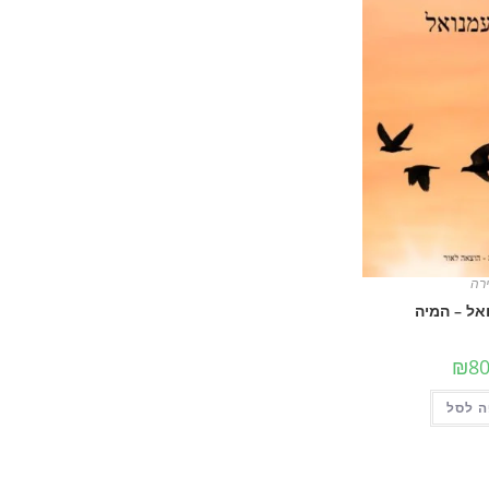
רה
אל – המיה
₪
80
 לסל