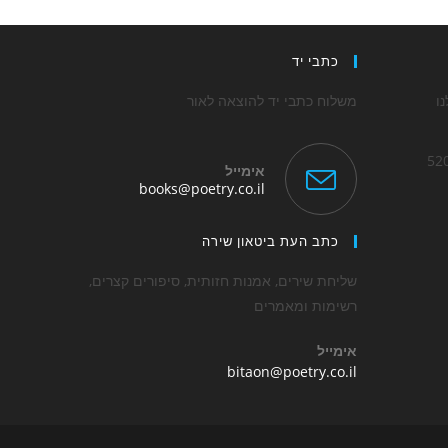
כתבי יד
ו
משלוח כתבי יד להוצאה לאור
אימייל
Opens
books@poetry.co.il
in
Op
your
application
כתב העת ביטאון שירה
applica
שליחת שירים, אמנות חזותית, סיפורים קצרים,
רשימות ומאמרים
אימייל
Opens
bitaon@poetry.co.il
in
your
application