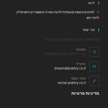
ה
טים והגשת מועמדות לליגת השירה והמשוררים הישראלית,
Opens
אן
in
a
 קשר
new
tab
לה ועניין, נשמח אם תכתבו לנו
כתובת
ת.ד. 10915 רמת גן 5200802
אימייל
Opens
bitaon@poetry.co.il
in
your
אתר נוסף
application
Opens
social-poetry.co.il
in
a
ות פרטיות
new
tab