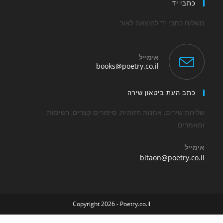
י יד
כתבי יד להוצאה לאור
אימייל
Opens
books@poetry.co.il
in
your
application
 העת ביטאון שירה
שירים, אמנות חזותית, סיפורים קצרים, רשימות
ים
Opens
bitaon@poetry
in
your
application
Copyright 2026 - Poetry.co.il