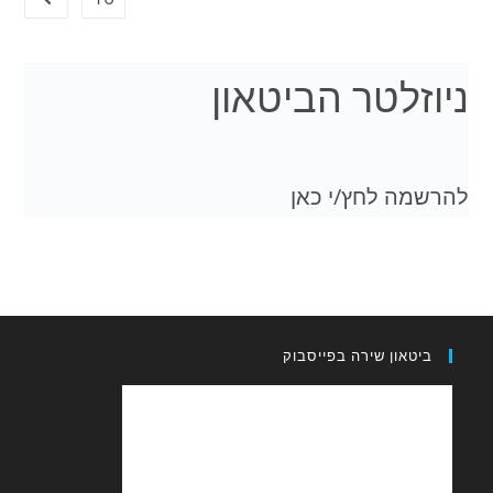
לטר הביטאון
 לחץ/י כאן
און שירה בפייסבוק