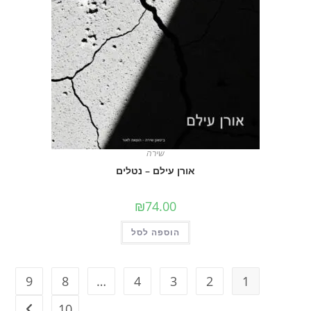
שירה
אורן עילם – נטלים
₪
74.00
הוספה לסל
9
8
…
4
3
2
1
10