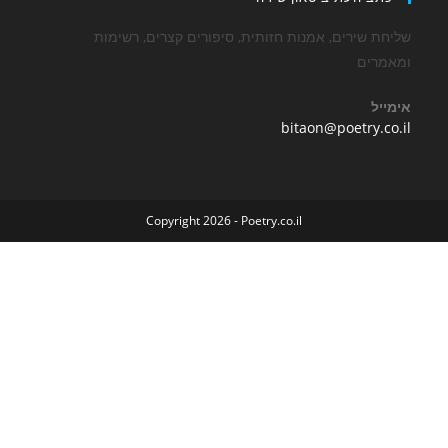
שירים, אמנות חזותית, סיפורים קצרים, רשימות
ים
Opens
bitaon@poetry
in
your
application
Copyright 2026 - Poetry.co.il