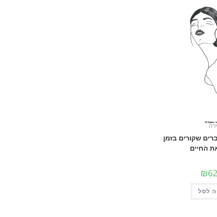
רה
ברים שקורים בזמן
ת החיים
₪
62
 לסל