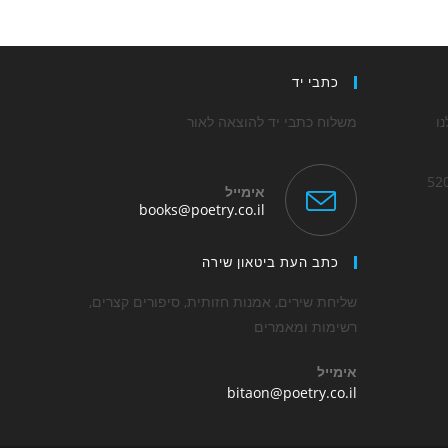
כתבי יד
ו
משלוח כתבי יד להוצאה לאור
אימייל
Opens
books@poetry.co.il
in
Op
your
application
כתב העת ביטאון שירה
applica
שליחת שירים, אמנות חזותית, סיפורים קצרים,
רשימות ומאמרים
אימייל
Opens
bitaon@poetry.co.il
in
your
application