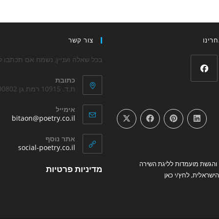
רינו
צור קשר
בכל שאלה ועניין, נשמח אם תכתבו לנ
כתובת
Opens
ת.ד. 10915 רמת גן 5200802
in
אימייל
a
ens
bitaon@poetry.co.il
new
in
your
tab
אתר נוסף
tion
Opens
social-poetry.co.il
in
והגשת מועמדות לליגת השירה
Opens
a
מדיניות פרטיות
new
ישראלית, לחץ/י כאן
in
tab
a
new
tab