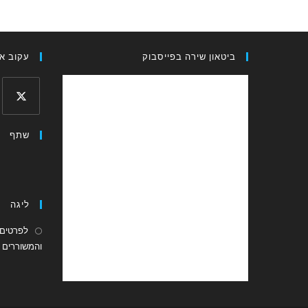
ביטאון שירה בפייסבוק
עקוב אח
Opens
שתף
in
a
new
tab
ליגה
לפרטים 
והמשוררים ה