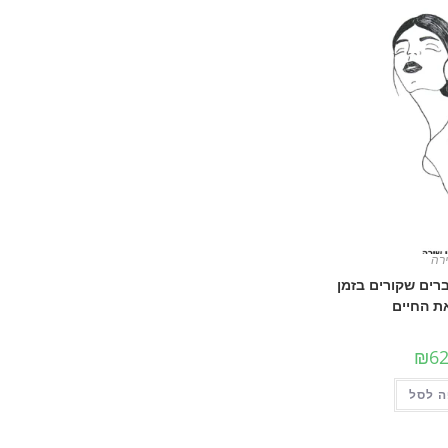
רה
ברים שקורים בזמן
ת החיים
₪
62
 לסל