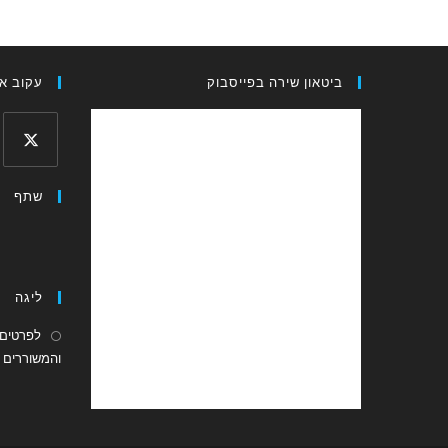
ביטאון שירה בפייסבוק
עקוב אח
Opens
שתף
in
a
new
tab
ליגה
לפרטים 
והמשוררים ה