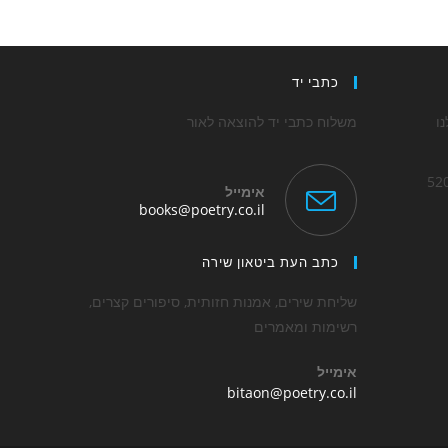
כתבי יד
ו
משלוח כתבי יד להוצאה לאור
אימייל
Opens
books@poetry.co.il
in
Op
your
application
כתב העת ביטאון שירה
applica
שליחת שירים, אמנות חזותית, סיפורים קצרים,
רשימות ומאמרים
אימייל
Opens
bitaon@poetry.co.il
in
your
application