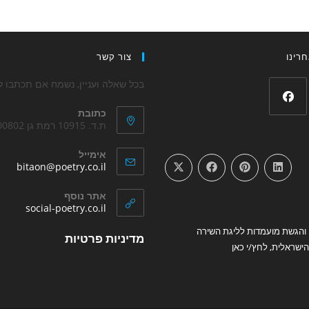
רינו
צור קשר
בכל שאלה ועניין, נשמח אם תכתבו לנ
כתובת
Opens
ת.ד. 10915 רמת גן 5200802
in
אימייל
a
ens
bitaon@poetry.co.il
new
in
your
tab
אתר נוסף
tion
Opens
social-poetry.co.il
in
והגשת מועמדות לליגת השירה
Opens
a
מדיניות פרטיות
new
ישראלית, לחץ/י כאן
in
tab
a
new
tab