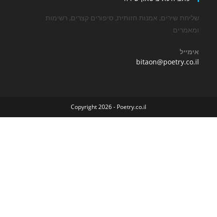
שירים, אמנות חזותית, סיפורים קצרים, רשימות
ים
Opens
bitaon@poetry
in
your
application
Copyright 2026 - Poetry.co.il