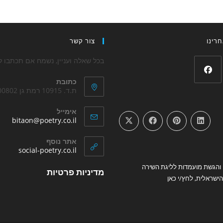
רינו
צור קשר
בכל שאלה ועניין, נשמח אם תכתבו לנ
כתובת
Opens
ת.ד. 10915 רמת גן 5200802
in
אימייל
a
ens
bitaon@poetry.co.il
new
in
your
tab
אתר נוסף
tion
Opens
social-poetry.co.il
in
והגשת מועמדות לליגת השירה
Opens
a
מדיניות פרטיות
new
ישראלית, לחץ/י כאן
in
tab
a
new
tab