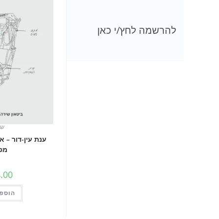
להרשמה לחץ/י כאן
שי
ענת עין-דור – 
מפ
.00
הוספה