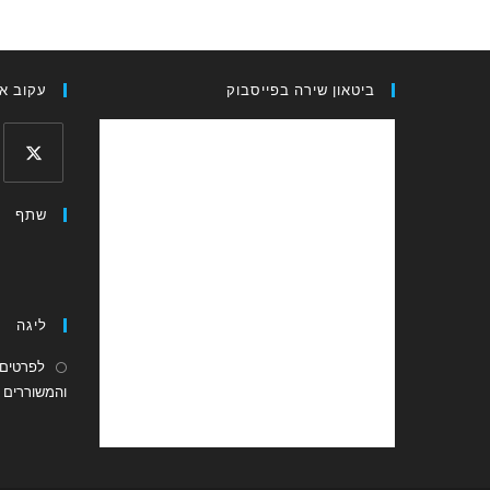
ביטאון שירה בפייסבוק
עקוב אח
Opens
שתף
in
a
new
tab
ליגה
לפרטים 
והמשוררים ה