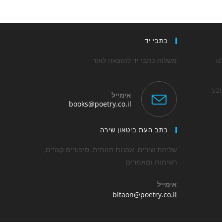
כתבי יד
ו
משלוח כתבי יד להוצאה לאור
אימייל
Opens
books@poetry.co.il
in
Op
your
application
כתב העת ביטאון שירה
applica
שליחת שירים, אמנות חזותית, סיפורים קצרים,
רשימות ומאמרים
אימייל
Opens
bitaon@poetry.co.il
in
your
application