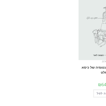
רה
אנטומיה של כיסא
לט
₪
64
 לסל