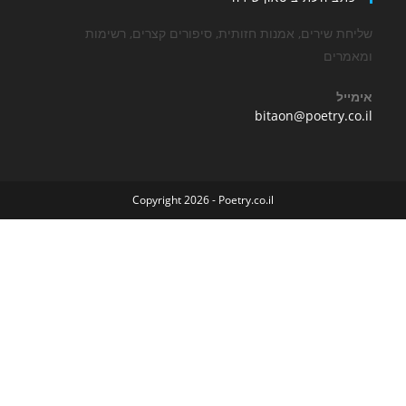
שירים, אמנות חזותית, סיפורים קצרים, רשימות
ים
Opens
bitaon@poetry
in
your
application
Copyright 2026 - Poetry.co.il