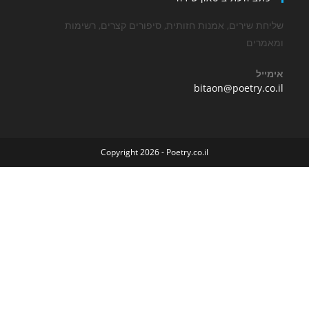
שירים, אמנות חזותית, סיפורים קצרים, רשימות
ים
Opens
bitaon@poetry
in
your
application
Copyright 2026 - Poetry.co.il