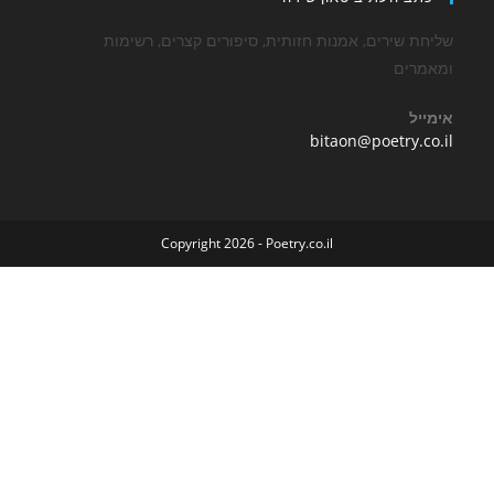
שירים, אמנות חזותית, סיפורים קצרים, רשימות
ים
Opens
bitaon@poetry
in
your
application
Copyright 2026 - Poetry.co.il