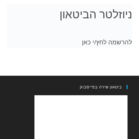
לטר הביטאון
 לחץ/י כאן
און שירה בפייסבוק