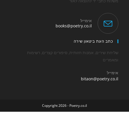
כתבי יד להוצאה לאור
אימייל
Opens
books@poetry.co.il
in
your
application
 העת ביטאון שירה
שירים, אמנות חזותית, סיפורים קצרים, רשימות
ים
Opens
bitaon@poetry
in
your
application
Copyright 2026 - Poetry.co.il