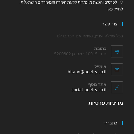
טים והגשת מועמדות לליגת השירה והמשוררים הישראלית,
Opens
אן
in
a
 קשר
new
tab
לה ועניין, נשמח אם תכתבו לנו
כתובת
ת.ד. 10915 רמת גן 5200802
אימייל
Opens
bitaon@poetry.co.il
in
your
אתר נוסף
application
Opens
social-poetry.co.il
in
a
ות פרטיות
new
tab
י יד