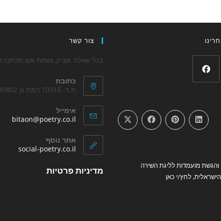
רינו
צור קשר
בכל שאלה ועניין, נשמח אם תכתבו לנ
כתובת
Opens
ת.ד. 10915 רמת גן 5200802
in
אימייל
a
ens
bitaon@poetry.co.il
new
in
your
tab
אתר נוסף
tion
Opens
social-poetry.co.il
in
והגשת מועמדות לליגת השירה
Opens
a
מדיניות פרטיות
new
ישראלית, לחץ/י כאן
in
tab
a
new
tab