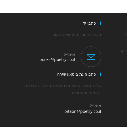
כתבי יד
ו
משלוח כתבי יד להוצאה לאור
אימייל
Opens
books@poetry.co.il
in
Op
your
application
כתב העת ביטאון שירה
applica
שליחת שירים, אמנות חזותית, סיפורים קצרים,
רשימות ומאמרים
אימייל
Opens
bitaon@poetry.co.il
in
your
application