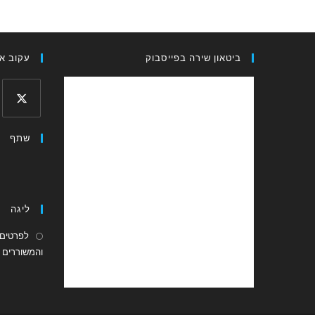
ביטאון שירה בפייסבוק
עקוב אח
Opens
שתף
in
a
new
tab
ליגה
לפרטים 
והמשוררים ה