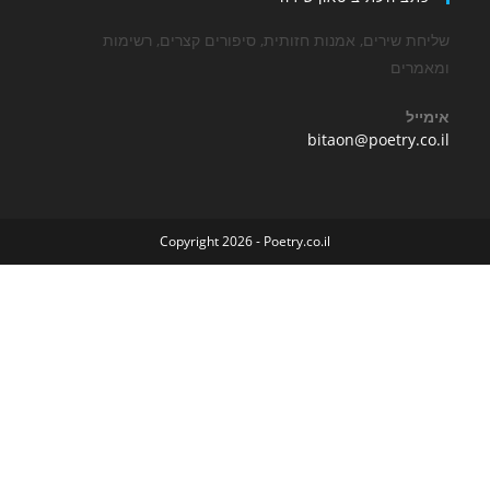
שירים, אמנות חזותית, סיפורים קצרים, רשימות
ים
Opens
bitaon@poetry
in
your
application
Copyright 2026 - Poetry.co.il