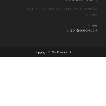
שירים, אמנות חזותית, סיפורים קצרים, רשימות
ים
Opens
bitaon@poetry
in
your
application
Copyright 2026 - Poetry.co.il