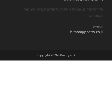
שירים, אמנות חזותית, סיפורים קצרים, רשימות
ים
Opens
bitaon@poetry
in
your
application
Copyright 2026 - Poetry.co.il