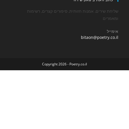
שירים, אמנות חזותית, סיפורים קצרים, רשימות
ים
Opens
bitaon@poetry
in
your
application
Copyright 2026 - Poetry.co.il