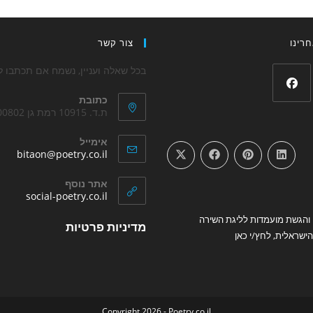
רינו
צור קשר
בכל שאלה ועניין, נשמח אם תכתבו לנ
כתובת
Opens
ת.ד. 10915 רמת גן 5200802
in
אימייל
a
ens
bitaon@poetry.co.il
new
in
your
tab
אתר נוסף
tion
Opens
social-poetry.co.il
in
והגשת מועמדות לליגת השירה
Opens
a
מדיניות פרטיות
new
ישראלית, לחץ/י כאן
in
tab
a
new
tab
Copyright 2026 - Poetry.co.il