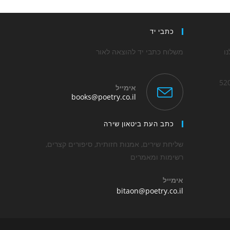
כתבי יד
ו
משלוח כתבי יד להוצאה לאור
אימייל
Opens
books@poetry.co.il
in
Op
your
application
כתב העת ביטאון שירה
applica
שליחת שירים, אמנות חזותית, סיפורים קצרים,
רשימות ומאמרים
אימייל
Opens
bitaon@poetry.co.il
in
your
application