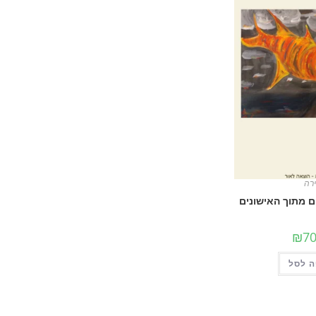
רה
ם מתוך האישונים
₪
70
 לסל