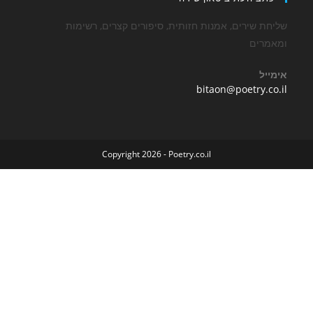
שירים, אמנות חזותית, סיפורים קצרים, רשימות
ים
Opens
bitaon@poetry
in
your
application
Copyright 2026 - Poetry.co.il