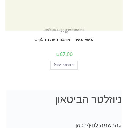
שירה
שׂישׂי מאיר – מחברת את החלקים
₪
67.00
הוספה לסל
לטר הביטאון
 לחץ/י כאן