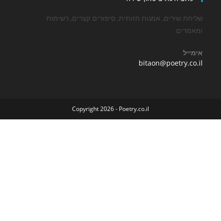
שירים, אמנות חזותית, סיפורים קצרים, רשימות
ים
Opens
bitaon@poetry
in
your
application
Copyright 2026 - Poetry.co.il