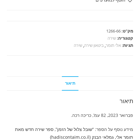
תומר
-
שובל
צלול
מק"ט:
1266-66
של
קטגוריה:
שירה
הזמן
תגיות:
אלי תומר
,
ביטאון שירה
,
שירה
תיאור
תיאור
פברואר 2023, 82 עמ’, כריכה רכה.
מידע נוסף על הספר:
“שובל צלול של הזמן”, ספר שירה חדש מאת
תומר אלי, גמלאי הבנק (hadiscontaim.co.il)