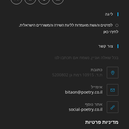
new
new
tab
tab
ליגה
לפרטים והגשת מועמדות לליגת השירה והמשוררים הישראלית,
Opens
לחץ/י כאן
in
a
צור קשר
new
tab
בכל שאלה ועניין, נשמח אם תכתבו לנו
כתובת
ת.ד. 10915 רמת גן 5200802
אימייל
Opens
bitaon@poetry.co.il
in
your
אתר נוסף
application
Opens
social-poetry.co.il
in
a
מדיניות פרטיות
new