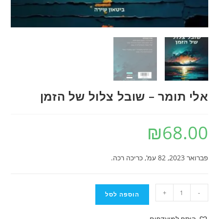
אלי תומר – שובל צלול של הזמן
₪
68.00
פברואר 2023, 82 עמ’, כריכה רכה.
כמות
+
-
הוספה לסל
של
אלי
הוסף למועדפים