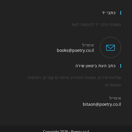
tab
כתבי יד
משלוח כתבי יד להוצאה לאור
אימייל
Opens
books@poetry.co.il
in
your
application
כתב העת ביטאון שירה
שליחת שירים, אמנות חזותית, סיפורים קצרים, רשימות
ומאמרים
אימייל
Opens
bitaon@poetry.co.il
in
your
application
Copyright 2026 - Poetry.co.il