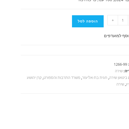
+
הוספה לסל
סף למועדפים
יעזר
ת
1266-99
יה:
שירה
ביטאון שירה
,
חגית בת-אליעזר
,
משרד התרבות והספורט
,
קרן יהושע
יץ
,
שירה