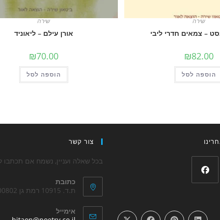
שירה
שירה
סט – צמאים חדרי ליבי
אורן עילם – ליאוניד
₪
70.00
₪
82.00
הוספה לסל
הוספה לסל
רינו
צור קשר
בכל שאלה ועניין, נשמח אם תכתבו לנ
כתובת
Opens
ת.ד. 10915 רמת גן 5200802
in
אימייל
a
ens
bitaon@poetry.co.il