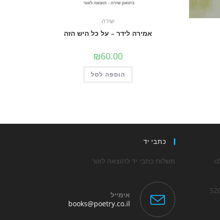
שירה
אמירה לידר – על כל היש הזה
₪
60.00
הוספה לסל
כתבי יד
ו
משלוח כתבי יד להוצאה לאור
אימייל
Opens
books@poetry.co.il
in
Op