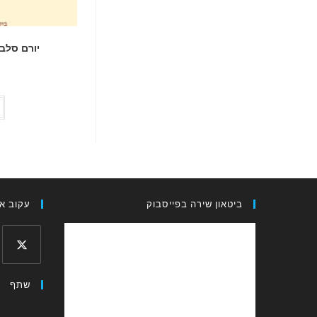
יורם סלב
ביטאון שירה בפייסבוק
עקוב אח
Opens
שתף
in
a