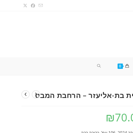
TOGGLE
0
WEBSITE
ת בת-אליעזר – הרחבת המבט
SEARCH
₪
70.
’, כריכה רכה