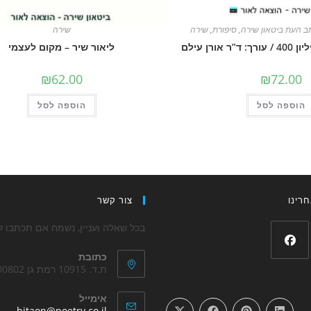
ב העת ביטאון שירה
,
סיפורת
,
שירה
שירה
אורן עילם
ליאור שיר – מקום לעצמי
₪
62.00
₪
72.00
הוספה לסל
הוספה לסל
רינו
צור קשר
בכל שאלה ועניין, נשמח אם תכתבו לנ
כתובת
Opens
ת.ד. 10915 רמת גן 5200802
in
אימייל
a
ens
bitaon@poetry.co.il