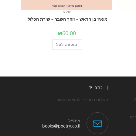
שירה
מואיז בן הראש – זוהר השבר – שירת הכלולי
₪
60.00
הוספה לסל
כתבי יד
ו
משלוח כתבי יד להוצאה לאור
אימייל
Opens
books@poetry.co.il
in
Op