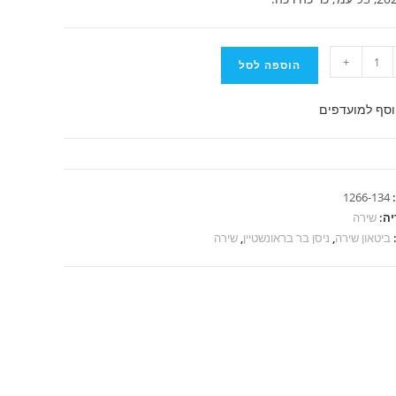
+
הוספה לסל
סף למועדפים
טיין
1266-134
יה:
שירה
ביטאון שירה
,
ניסן בר בראונשטיין
,
שירה