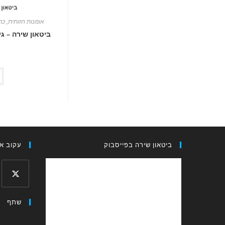
אומנות חזותית
,
כת
ביטאון שירה – גיליון 400 / עורך: ד”ר 
ביטאון שירה בפייסבוק
עקוב אח
Opens
שתף
in
a