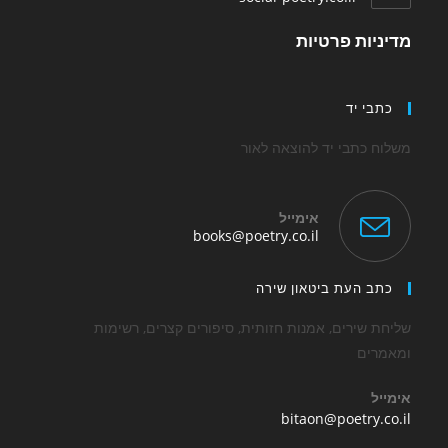
in
a
מדיניות פרטיות
new
tab
כתבי יד
משלוח כתבי יד להוצאה לאור
אימייל
Opens
books@poetry.co.il
in
your
application
כתב העת ביטאון שירה
שליחת שירים, אמנות חזותית, סיפורים קצרים, רשימות
ומאמרים
אימייל
Opens
bitaon@poetry.co.il
in