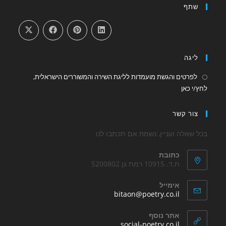
שתף
in
in
a
a
new
new
tab
tab
ליגה
לפרטים והגשת מועמדות לליגת השירה והמשוררים הישראלית,
Opens
לחץ/י כאן
in
a
צור קשר
new
tab
בכל שאלה ועניין, נשמח אם תכתבו לנו
כתובת
ת.ד. 10915 רמת גן 5200802
אימייל
Opens
bitaon@poetry.co.il
in
your
אתר נוסף
application
Opens
social-poetry.co.il