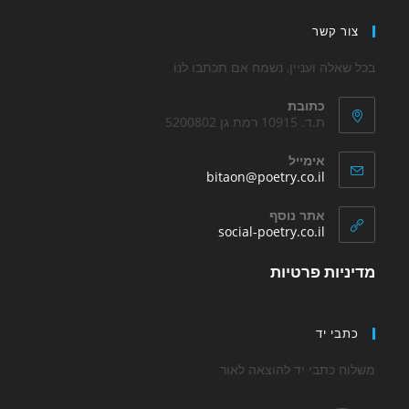
a
צור קשר
new
tab
בכל שאלה ועניין, נשמח אם תכתבו לנו
כתובת
ת.ד. 10915 רמת גן 5200802
אימייל
Opens
bitaon@poetry.co.il
in
your
אתר נוסף
application
Opens
social-poetry.co.il
in
a
מדיניות פרטיות
new
tab
כתבי יד
משלוח כתבי יד להוצאה לאור