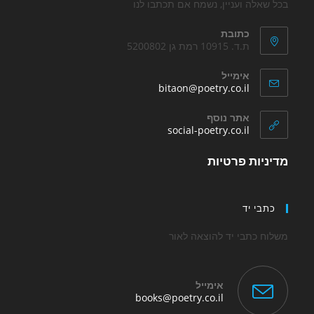
בכל שאלה ועניין, נשמח אם תכתבו לנו
כתובת
ת.ד. 10915 רמת גן 5200802
אימייל
Opens
bitaon@poetry.co.il
in
your
אתר נוסף
application
Opens
social-poetry.co.il
in
a
מדיניות פרטיות
new
tab
כתבי יד
משלוח כתבי יד להוצאה לאור
אימייל
Opens
books@poetry.co.il
in