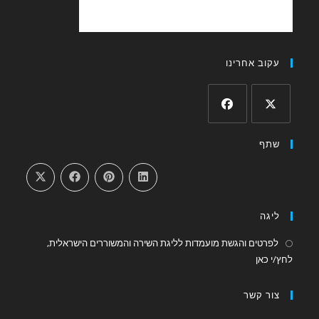
עקוב אחרינו
Opens
Opens
שתף
in
in
a
a
new
new
tab
tab
ליגה
לפרטים והגשת מועמדות לליגת השירה והמשוררים הישראלית,
Opens
לחץ/י כאן
in
a
צור קשר
new
tab