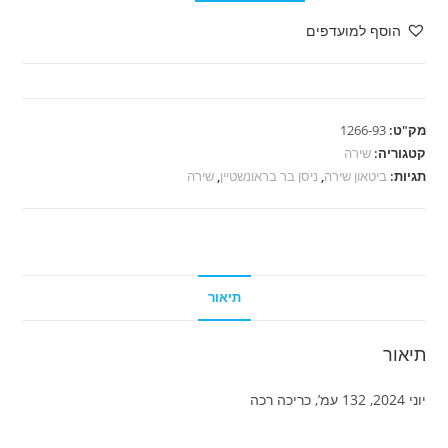
ניסן
הוסף למועדפים
בר
בראונשטיין
-
שירת
מק"ט:
1266-93
חולין
קטגוריה:
שירה
חלק
תגיות:
ביטאון שירה
,
ניסן בר בראונשטיין
,
שירה
ד
תיאור
תיאור
יוני 2024, 132 עמ’, כריכה רכה