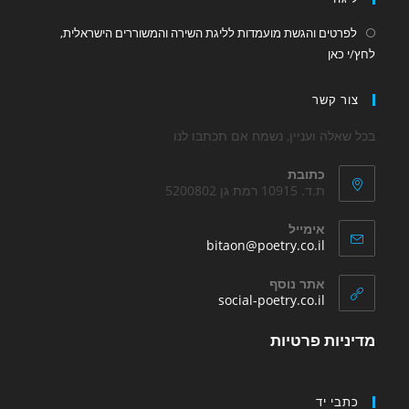
לפרטים והגשת מועמדות לליגת השירה והמשוררים הישראלית,
Opens
לחץ/י כאן
in
a
צור קשר
new
tab
בכל שאלה ועניין, נשמח אם תכתבו לנו
כתובת
ת.ד. 10915 רמת גן 5200802
אימייל
Opens
bitaon@poetry.co.il
in
your
אתר נוסף
application
Opens
social-poetry.co.il
in
a
מדיניות פרטיות
new
tab
כתבי יד