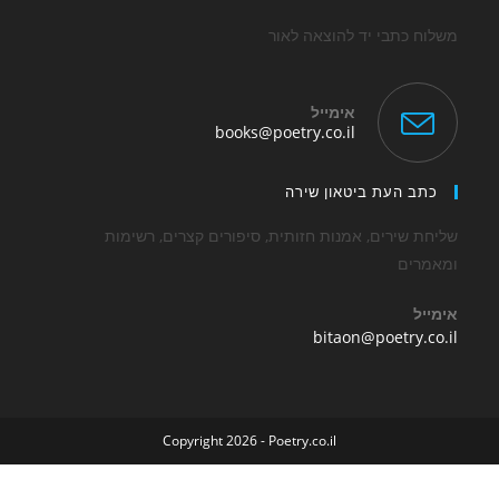
משלוח כתבי יד להוצאה לאור
אימייל
Opens
books@poetry.co.il
in
your
application
כתב העת ביטאון שירה
שליחת שירים, אמנות חזותית, סיפורים קצרים, רשימות
ומאמרים
אימייל
Opens
bitaon@poetry.co.il
in
your
application
Copyright 2026 - Poetry.co.il