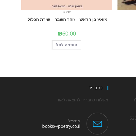
שירה
מואיז בן הראש – זוהר השבר – שירת הכלולי
₪
60.00
הוספה לסל
כתבי יד
ו
משלוח כתבי יד להוצאה לאור
אימייל
Opens
books@poetry.co.il
in
Op