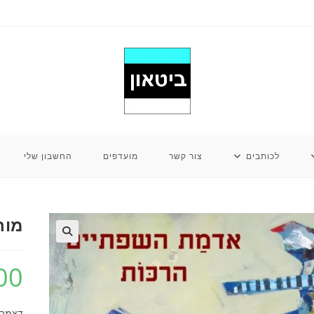
לכותבים
צור קשר
מועדפים
החשבון שלי
מור
00
דצמבר 2022, 105 עמ’, כר