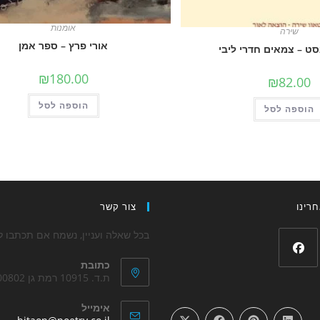
אומנות
שירה
אורי פרץ – ספר אמן
סט – צמאים חדרי ליבי
₪
180.00
₪
82.00
הוספה לסל
הוספה לסל
רינו
צור קשר
בכל שאלה ועניין, נשמח אם תכתבו לנ
כתובת
Opens
ת.ד. 10915 רמת גן 5200802
in
אימייל
a
ens