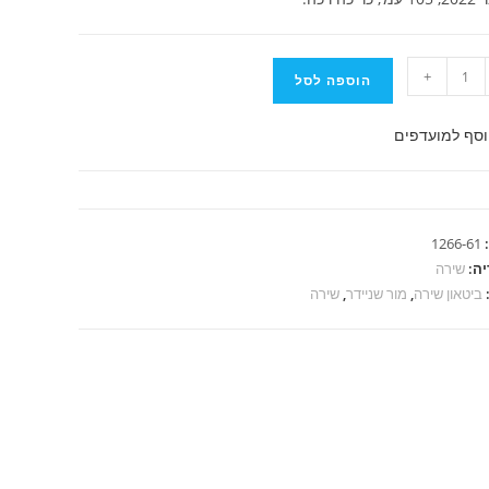
+
הוספה לסל
סף למועדפים
ים
1266-61
יה:
שירה
ביטאון שירה
,
מור שניידר
,
שירה