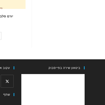
יורם סלב
ביטאון שירה בפייסבוק
עקוב אח
Opens
שתף
in
a