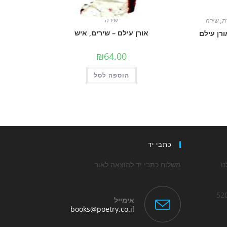
שירה
ת
,
שירה
אורן עילם – שירים, איש
₪
64.00
הוספה לסל
כתבי יד
ו
משלוח כתבי יד להוצאה לאור
אימייל
Opens
books@poetry.co.il
in
Op
your