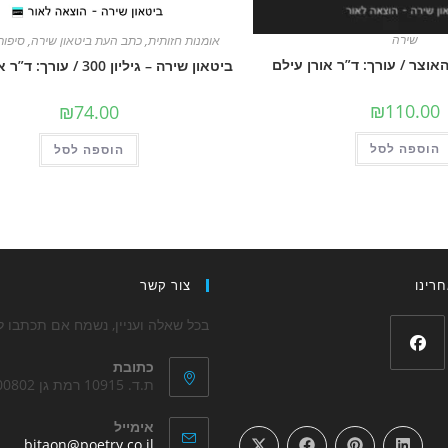
שירה
אומנות חזותית
,
כתב העת ביטאון שירה
,
סיפור
וצר / עורך: ד”ר אורן עילם
ביטאון שירה – גיליון 300 / עורך: ד”ר אורן עילם
₪
110.00
₪
74.00
הוספה לסל
הוספה לסל
רינו
צור קשר
בכל שאלה ועניין, נשמח אם תכתבו לנ
כתובת
Opens
ת.ד. 10915 רמת גן 5200802
in
אימייל
a
ens
bitaon@poetry.co.il