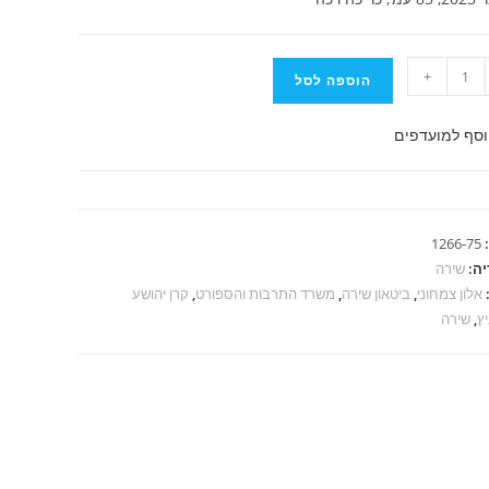
+
הוספה לסל
סף למועדפים
צה
1266-75
יה:
שירה
אלון צמחוני
,
ביטאון שירה
,
משרד התרבות והספורט
,
קרן יהושע
יץ
,
שירה