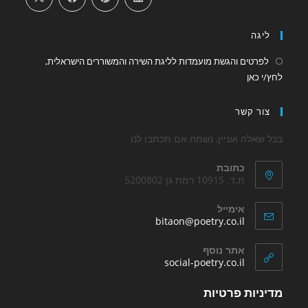
new
new
tab
tab
ליגה
לפרטים והגשת מועמדות לליגת השירה והמשוררים הישראלית,
Opens
לחץ/י כאן
in
a
צור קשר
new
tab
בכל שאלה ועניין, נשמח אם תכתבו לנו
כתובת
ת.ד. 10915 רמת גן 5200802
אימייל
Opens
bitaon@poetry.co.il
in
your
אתר נוסף
application
Opens
social-poetry.co.il
in
a
מדיניות פרטיות
new