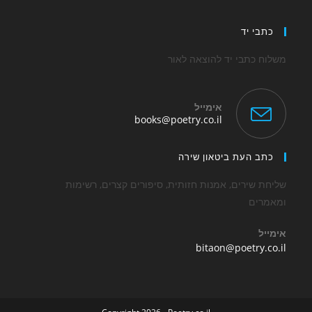
tab
כתבי יד
משלוח כתבי יד להוצאה לאור
אימייל
Opens
books@poetry.co.il
in
your
application
כתב העת ביטאון שירה
שליחת שירים, אמנות חזותית, סיפורים קצרים, רשימות
ומאמרים
אימייל
Opens
bitaon@poetry.co.il
in
your
application