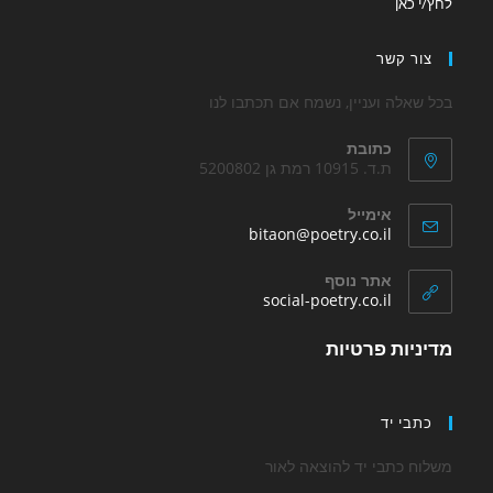
לחץ/י כאן
in
tab
tab
a
צור קשר
new
tab
בכל שאלה ועניין, נשמח אם תכתבו לנו
כתובת
ת.ד. 10915 רמת גן 5200802
אימייל
Opens
bitaon@poetry.co.il
in
your
אתר נוסף
application
Opens
social-poetry.co.il
in
a
מדיניות פרטיות
new
tab
כתבי יד
משלוח כתבי יד להוצאה לאור