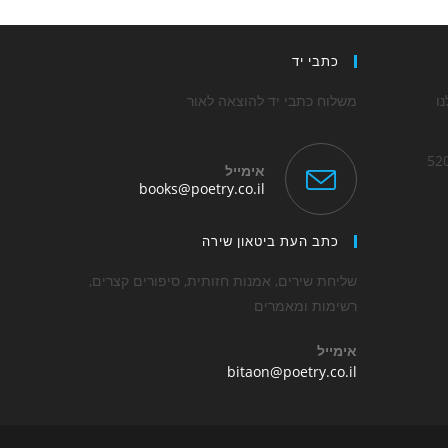
כתבי יד
ו
משלוח כתבי יד להוצאה לאור
אימייל
Opens
books@poetry.co.il
in
Op
your
application
כתב העת ביטאון שירה
applica
שליחת שירים, אמנות חזותית, סיפורים קצרים,
רשימות ומאמרים
אימייל
Opens
bitaon@poetry.co.il
in
your
application