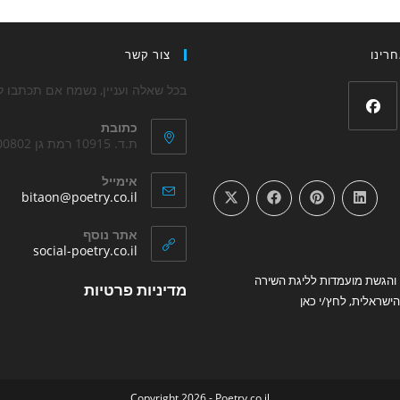
רינו
צור קשר
בכל שאלה ועניין, נשמח אם תכתבו לנ
כתובת
Opens
ת.ד. 10915 רמת גן 5200802
in
אימייל
a
ens
bitaon@poetry.co.il
new
in
your
tab
אתר נוסף
tion
Opens
social-poetry.co.il
in
והגשת מועמדות לליגת השירה
Opens
a
מדיניות פרטיות
new
ישראלית, לחץ/י כאן
in
tab
a
new
tab
Copyright 2026 - Poetry.co.il