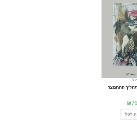
רה
 תהליך ההחמצה
₪
76
 לסל