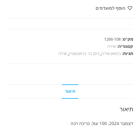
ניסן
הוסף למועדפים
בר
בראונשטיין
-
נוצת
מק"ט:
1266-108
הקסם
קטגוריה:
שירה
חלק
תגיות:
ביטאון שירה
,
ניסן בר בראונשטיין
,
שירה
ב
תיאור
תיאור
דצמבר 2024, 100 עמ’, כריכה רכה