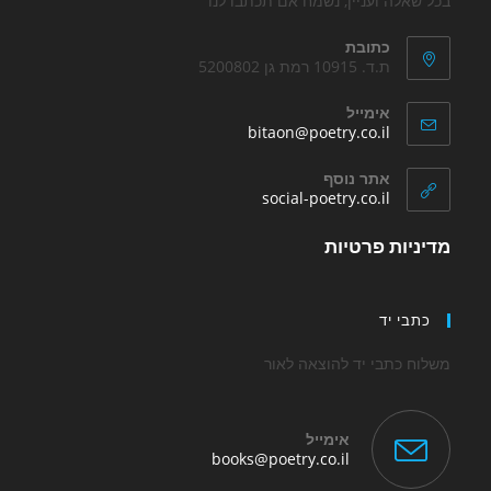
בכל שאלה ועניין, נשמח אם תכתבו לנו
כתובת
ת.ד. 10915 רמת גן 5200802
אימייל
Opens
bitaon@poetry.co.il
in
your
אתר נוסף
application
Opens
social-poetry.co.il
in
a
מדיניות פרטיות
new
tab
כתבי יד
משלוח כתבי יד להוצאה לאור
אימייל
Opens
books@poetry.co.il
in