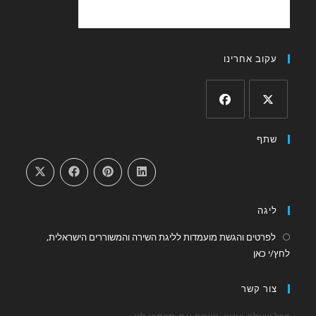
עקוב אחרינו
Opens
Opens
שתף
in
in
a
a
new
new
tab
tab
ליגה
לפרטים והגשת מועמדות לליגת השירה והמשוררים הישראלית,
Opens
לחץ/י כאן
in
a
צור קשר
new
tab