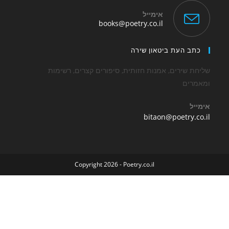
אימייל
Opens
books@poetry.co.il
in
your
application
 העת ביטאון שירה
שירים, אמנות חזותית, סיפורים קצרים, רשימות
ים
Opens
bitaon@poetry
in
your
application
Copyright 2026 - Poetry.co.il