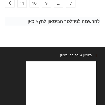
11
10
9
…
7
 לניוזלטר הביטאון לחץ/י כאן
און שירה בפייסבוק