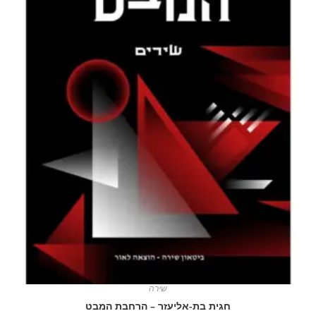
שירה
חגית בת-אליעזר – הרחבת המבט