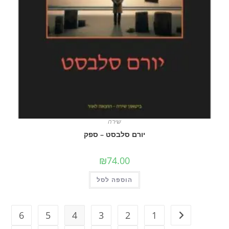
שירה
יורם סלבסט – ספק
₪
74.00
הוספה לסל
6
5
4
3
2
1