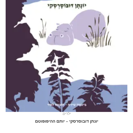
ילדים
יונתן דובוסרסקי – יותם ההיפופוטם