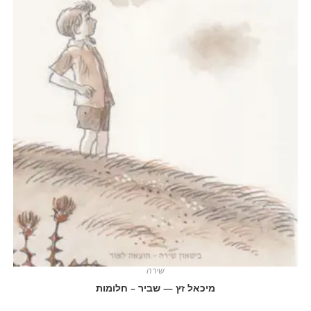
שירה
מיכאל זץ — שביר – חלומות