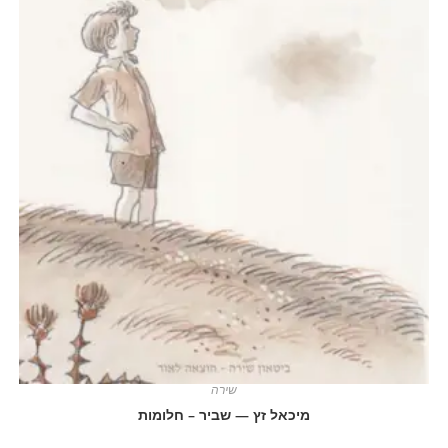
שירה
מיכאל זץ — שביר – חלומות