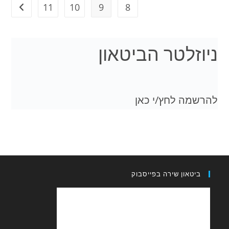
11
10
9
8
לטר הביטאון
 לחץ/י כאן
און שירה בפייסבוק