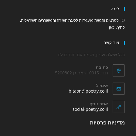
tab
ה
טים והגשת מועמדות לליגת השירה והמשוררים הישראלית,
Opens
אן
in
a
 קשר
new
tab
לה ועניין, נשמח אם תכתבו לנו
כתובת
ת.ד. 10915 רמת גן 5200802
אימייל
Opens
bitaon@poetry.co.il
in
your
אתר נוסף
application
Opens
social-poetry.co.il
in
a
ות פרטיות
new
tab