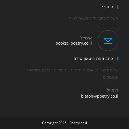
י יד
כתבי יד להוצאה לאור
אימייל
Opens
books@poetry.co.il
in
your
application
 העת ביטאון שירה
שירים, אמנות חזותית, סיפורים קצרים, רשימות
ים
Opens
bitaon@poetry
in
your
application
Copyright 2026 - Poetry.co.il