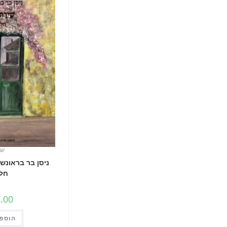
שי
ניסן בר בראונשט
חלק
.00
הוספה