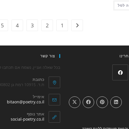
 לסל
5
4
3
2
1
רינו
צור קשר
בכל שאלה ועניין, נשמח אם תכתבו לנ
כתובת
Opens
ת.ד. 10915 רמת גן 5200802
in
אימייל
a
ens
bitaon@poetry.co.il
new
in
your
tab
אתר נוסף
tion
Opens
social-poetry.co.il
in
והגשת מועמדות לליגת השירה
Opens