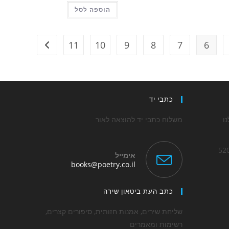
הוספה לסל
11
10
9
8
7
6
כתבי יד
ו
משלוח כתבי יד להוצאה לאור
אימייל
Opens
books@poetry.co.il
in
Op
your
application
כתב העת ביטאון שירה
applica
שליחת שירים, אמנות חזותית, סיפורים קצרים,
רשימות ומאמרים