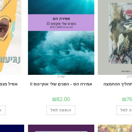
רה
שירה
 תהליך ההחמצה
אמירה הס – הפנים שלי אוקיינוס II
אסיל מנסור
₪
82.00
₪
76
 לסל
הוספה לסל
ה