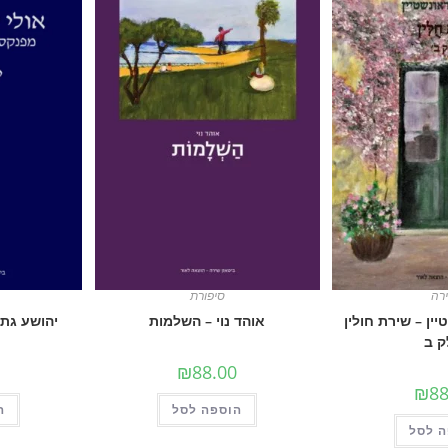
רה
סיפורת
יין – שירת חולין
אוהד נוי – השלמות
יהושע גתי
 ב
₪
88.00
₪
88
הוספה לסל
ה
 לסל