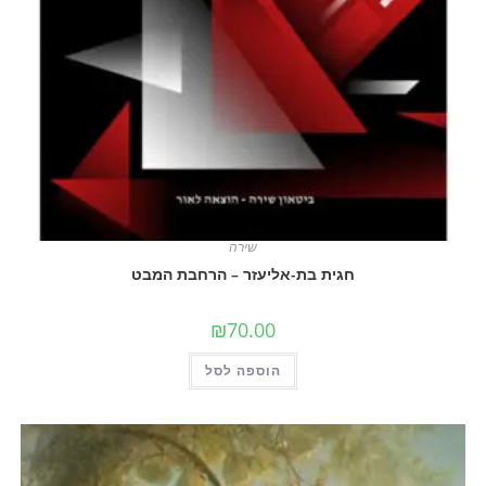
שירה
חגית בת-אליעזר – הרחבת המבט
₪
70.00
הוספה לסל