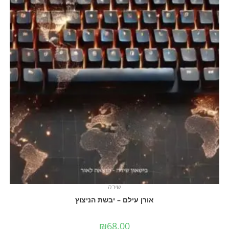
שירה
אורן עילם – יבשת הניצוץ
₪
68.00