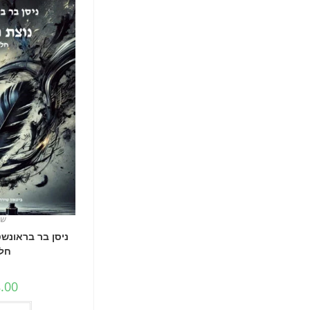
שי
ניסן בר בראונשט
חלק
.00