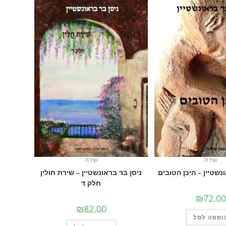
שירה
שירה
נשטיין – היכן הטובים
ניסן בר בראונשטיין – שירת חולין
חלק ד
₪
72.00
₪
82.00
וספה לסל